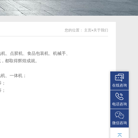
您的位置：
主页
»
关于我们
铣机、点胶机、食品包装机、机械手、
域，都取得辉煌成就。
电机、一体机；
等；
在线咨询
等；
电话咨询
微信咨询