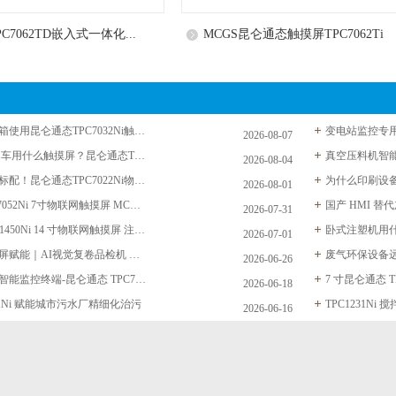
C7062TD嵌入式一体化...
MCGS昆仑通态触摸屏TPC7062Ti
复合盐雾试验箱使用昆仑通态TPC7032Ni触摸屏
2026-08-07
AGV自动导引车用什么触摸屏？昆仑通态TPC7022Ei功能优势详解
2026-08-04
粉末冶金设备标配！昆仑通态TPC7022Ni物联网触摸屏 抗粉尘稳定运行...
2026-08-01
昆仑通态TPC7052Ni 7寸物联网触摸屏 MCGS远程上下载 水处理包装机...
2026-07-31
昆仑通态 TPC1450Ni 14 寸物联网触摸屏 注塑机专用人机界面 HMI 成...
2026-07-01
昆仑通态触控屏赋能｜AI视觉复卷品检机 全品类卷材在线缺陷检测设...
2026-06-26
光伏电站就地智能监控终端-昆仑通态 TPC7031Nt
2026-06-18
31Ni 赋能城市污水厂精细化治污
TPC1231N
2026-06-16