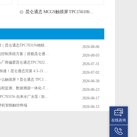
昆仑通态 MCGS触摸屏 TPC1561Hi...
变电站监控专用｜昆仑通态TPC7031Ni物联网HMI，智能电网人机交互优...
2026-08-06
真空压料机智能控制系统方案｜搭载昆仑通态TPC1531Ni 15.6寸大屏触...
2026-08-03
为什么印刷设备厂商偏爱昆仑通态TPC7022Ei？印刷机应用优势详解
2026-07-31
国产 HMI 替代加速！昆仑通态完善 4.3–21.5 寸全尺寸触屏矩阵，N 系...
2026-07-02
卧式注塑机用什么触摸屏？昆仑通态 TPC1051Nt
2026-06-30
废气环保设备远程监测、数据溯源一体化-TPC7032Nt 触摸屏
2026-06-23
7 寸昆仑通态 TPC7031Nt 自来水厂水泵 / 加药 / 液位一体化监控屏...
2026-06-17
i 搅拌机智能触控终端
2026-06-15
在线咨询